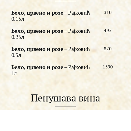
Бело, црвено и розе
– Рајковић
310
0.15л
Бело, црвено и розе
– Рајковић
495
0.25л
Бело, црвено и розе
– Рајковић
870
0.5л
Бело, црвено и розе
– Рајковић
1590
1л
Пенушава вина
Тријумф Шардоне
,
4000
Александровић – 0.75л