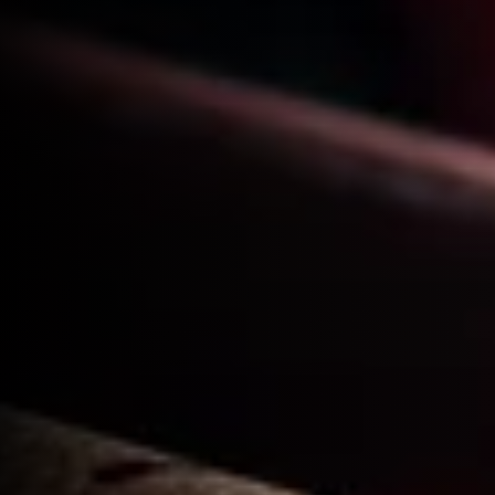
Галерија
Резервације
Контакт