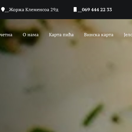
__Жоржа Клеменсоа 29д
__069 444 22 33
четна
О нама
Карта пића
Винска карта
Јел