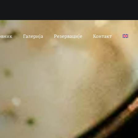
овник
Галерија
Резервације
Контакт