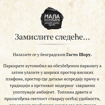
Замислите следеће…
Налазите се у београдском
Гасто Шору.
Паркирате аутомобил на обезбеђеном паркингу а
затим улазите у широки простор високих
плафона, простор где датаљи испредају причу о
традицији а прстохват модерног савршено
употпуњује амбијент. Топлина дрвета и
прилагођена светлост стварају осећај удобности,
док музика тамбураша оживљава дух старог