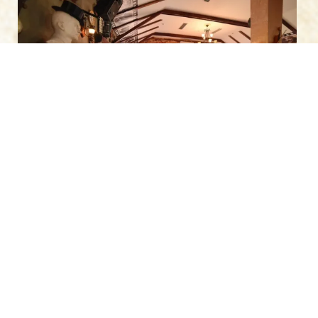
Отварате јеловник и схватате да сте на слатким
мукама. Поглед вам се заусталља на домаћој
супи а затим прелази преко специјалитета куће
и меса са роштиља, све до традиционалне сарме
и телећег печења. Али с обзиром да је свако јело