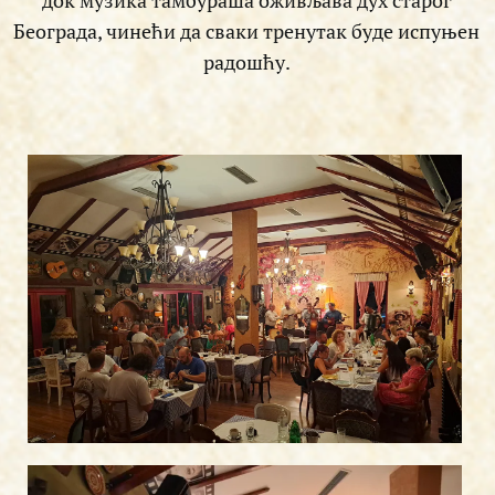
Београда, чинећи да сваки тренутак буде испуњен
радошћу.